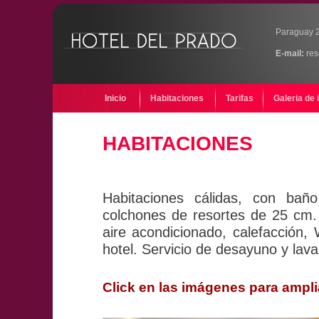
Paraguay 2
E-mail:
res
Inicio
Habitaciones
Tarifas
Galeria de
HABITACIONES
Habitaciones cálidas, con baño
colchones de resortes de 25 cm. 
aire acondicionado, calefacción, 
hotel. Servicio de desayuno y lava
Click en las imágenes para ampli