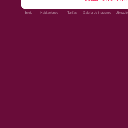
Teléfono : 54-11-4961-1192
Inicio
Habitaciones
Tarifas
Galeria de imágenes
Ubicació